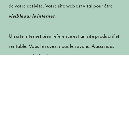
de votre activité. Votre site web est vital pour être
visible sur le internet
.
Un site internet bien référencé est un site productif et
rentable. Vous le savez, nous le savons. Aussi nous
optimisons le développement des site internet et
optimisons son contenu pour vous !
Élaborer un design personnalisé
Notre motivation est de concevoir un
univers
graphique
qui reflète exactement qui vous êtes.
Un design ergonomique qui ouvre sur votre avenir…
Nos atouts : une solide expérience en web design et