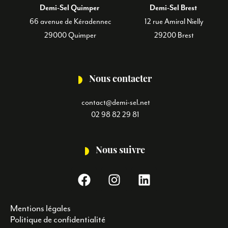
Demi-Sel Quimper
Demi-Sel Brest
66 avenue de Kéradennec
12 rue Amiral Nielly
29000 Quimper
29200 Brest
Nous contacter
contact@demi-sel.net
02 98 82 29 81
Nous suivre
F
I
L
a
n
i
c
s
n
Mentions légales
e
t
k
Politique de confidentialité
b
a
e